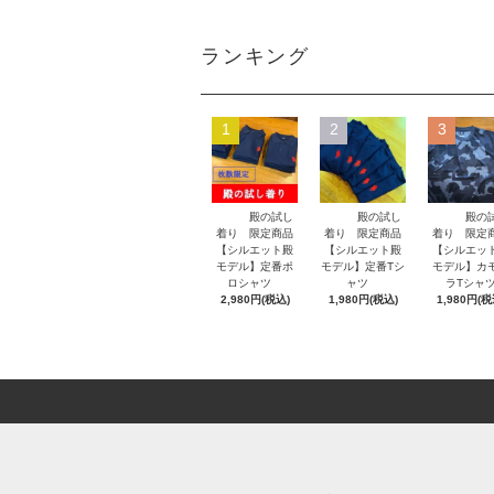
ランキング
1
2
3
殿の試し
殿の試し
殿の
着り 限定商品
着り 限定商品
着り 限定
【シルエット殿
【シルエット殿
【シルエッ
モデル】定番ポ
モデル】定番Tシ
モデル】カ
ロシャツ
ャツ
ラTシャ
2,980円(税込)
1,980円(税込)
1,980円(税