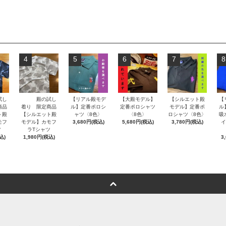
4
5
6
7
8
試し
殿の試し
【リアル殿モデ
【大殿モデル】
【シルエット殿
【
商品
着り 限定商品
ル】定番ポロシ
定番ポロシャツ
モデル】定番ポ
ル
ト殿
【シルエット殿
ャツ〈8色〉
〈8色〉
ロシャツ〈8色〉
吸
モフ
モデル】カモフ
3,680円(税込)
5,680円(税込)
3,780円(税込)
イ
ツ
ラTシャツ
込)
1,980円(税込)
3