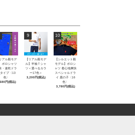
9
10
リアル殿モデ
【リアル殿モデ
【シルエット殿
】ポロシャツ
ル】半袖Ｔシャ
モデル】ポロシ
水・速乾ドラ
ツ＜選べるカラ
ャツ 着心地爽快
タイプ〈13
ー17色＞
スペシャルドラ
色〉
3,200円(税込)
イ 鹿の子〈16
,680円(税込)
色〉
3,780円(税込)