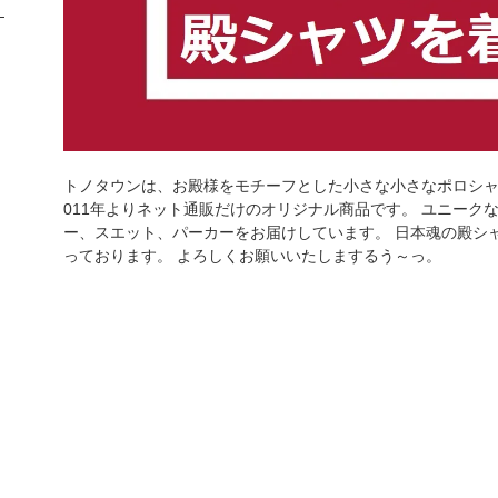
トノタウンは、お殿様をモチーフとした小さな小さなポロシャ
011年よりネット通販だけのオリジナル商品です。 ユニーク
ー、スエット、パーカーをお届けしています。 日本魂の殿シ
っております。 よろしくお願いいたしまするう～っ。