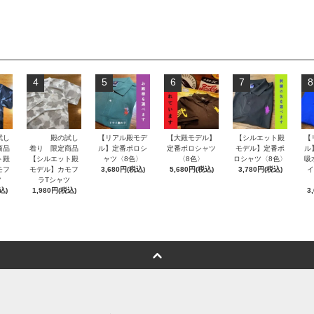
4
5
6
7
8
試し
殿の試し
【リアル殿モデ
【大殿モデル】
【シルエット殿
【
商品
着り 限定商品
ル】定番ポロシ
定番ポロシャツ
モデル】定番ポ
ル
ト殿
【シルエット殿
ャツ〈8色〉
〈8色〉
ロシャツ〈8色〉
吸
モフ
モデル】カモフ
3,680円(税込)
5,680円(税込)
3,780円(税込)
イ
ツ
ラTシャツ
込)
1,980円(税込)
3