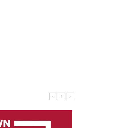
<
1
>