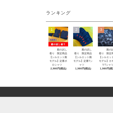
ランキング
1
2
3
殿の試し
殿の試し
殿の
着り 限定商品
着り 限定商品
着り 限定
【シルエット殿
【シルエット殿
【シルエッ
モデル】定番ポ
モデル】定番Tシ
モデル】カ
ロシャツ
ャツ
ラTシャ
2,980円(税込)
1,980円(税込)
1,980円(税