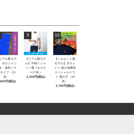
9
10
リアル殿モデ
【リアル殿モデ
【シルエット殿
】ポロシャツ
ル】半袖Ｔシャ
モデル】ポロシ
水・速乾ドラ
ツ＜選べるカラ
ャツ 着心地爽快
タイプ〈13
ー17色＞
スペシャルドラ
色〉
3,200円(税込)
イ 鹿の子〈16
,680円(税込)
色〉
3,780円(税込)