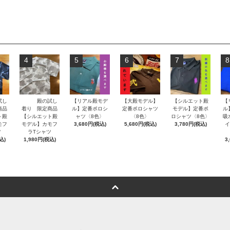
4
5
6
7
8
試し
殿の試し
【リアル殿モデ
【大殿モデル】
【シルエット殿
【
商品
着り 限定商品
ル】定番ポロシ
定番ポロシャツ
モデル】定番ポ
ル
ト殿
【シルエット殿
ャツ〈8色〉
〈8色〉
ロシャツ〈8色〉
吸
モフ
モデル】カモフ
3,680円(税込)
5,680円(税込)
3,780円(税込)
イ
ツ
ラTシャツ
込)
1,980円(税込)
3