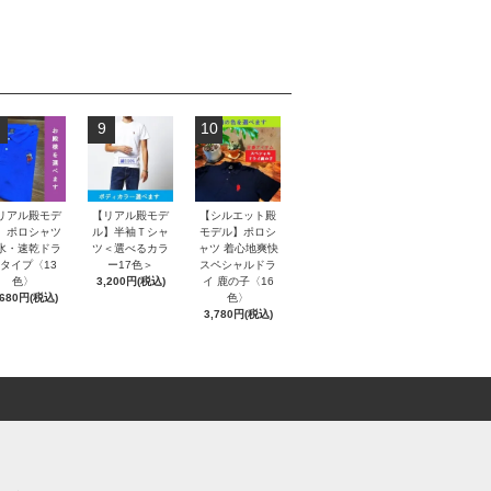
9
10
リアル殿モデ
【リアル殿モデ
【シルエット殿
】ポロシャツ
ル】半袖Ｔシャ
モデル】ポロシ
水・速乾ドラ
ツ＜選べるカラ
ャツ 着心地爽快
タイプ〈13
ー17色＞
スペシャルドラ
色〉
3,200円(税込)
イ 鹿の子〈16
,680円(税込)
色〉
3,780円(税込)