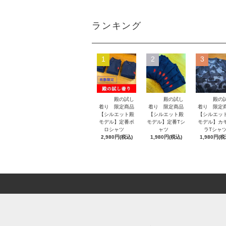
ランキング
1
2
3
殿の試し
殿の試し
殿の
着り 限定商品
着り 限定商品
着り 限定
【シルエット殿
【シルエット殿
【シルエッ
モデル】定番ポ
モデル】定番Tシ
モデル】カ
ロシャツ
ャツ
ラTシャ
2,980円(税込)
1,980円(税込)
1,980円(税