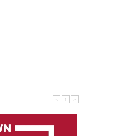
<
1
>